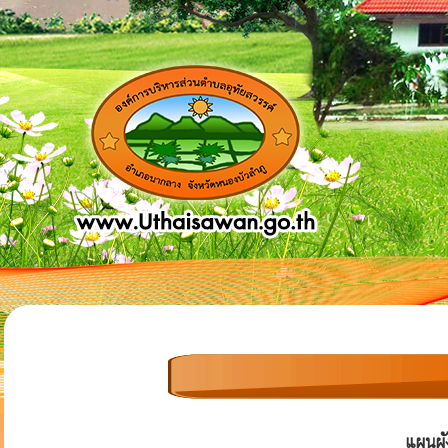
แผนผั